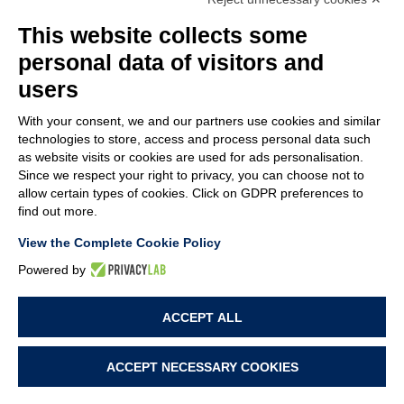
MEMBER OF
This website collects some
personal data of visitors and
users
With your consent, we and our partners use cookies and similar
SOCIÉTÉ
technologies to store, access and process personal data such
SERVICE CLIENTS
as website visits or cookies are used for ads personalisation.
CONTACTEZ-NOUS
Since we respect your right to privacy, you can choose not to
allow certain types of cookies. Click on GDPR preferences to
find out more.
TERMS & CONDITIONS
LEGAL NOTES
View the Complete Cookie Policy
CODE OF ETHICS
WHISTLEBLOWING
Powered by
ACCEPT ALL
PRIVACY POLICY
COOKIE POLICY
COOKIE PREFERENCES
ACCEPT NECESSARY COOKIES
PROJECT BY
WEBIMMAGINE