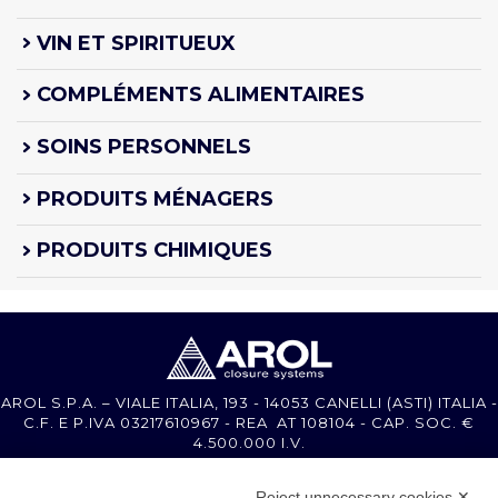
VIN ET SPIRITUEUX
COMPLÉMENTS ALIMENTAIRES
SOINS PERSONNELS
PRODUITS MÉNAGERS
PRODUITS CHIMIQUES
AROL S.P.A. – VIALE ITALIA, 193 - 14053 CANELLI (ASTI) ITALIA -
C.F. E P.IVA 03217610967 - REA AT 108104 - CAP. SOC. €
4.500.000 I.V.
Reject unnecessary cookies ✕