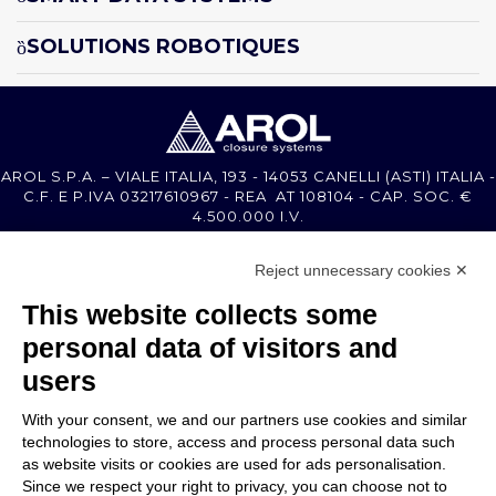
SOLUTIONS ROBOTIQUES
AROL S.P.A. – VIALE ITALIA, 193 - 14053 CANELLI (ASTI) ITALIA -
C.F. E P.IVA 03217610967 - REA AT 108104 - CAP. SOC. €
4.500.000 I.V.
Reject unnecessary cookies ✕
MEMBER OF
This website collects some
personal data of visitors and
users
With your consent, we and our partners use cookies and similar
SOCIÉTÉ
technologies to store, access and process personal data such
SERVICE CLIENTS
as website visits or cookies are used for ads personalisation.
CONTACTEZ-NOUS
Since we respect your right to privacy, you can choose not to