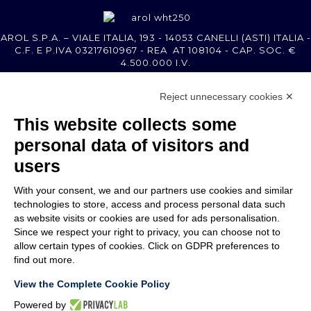
AROL S.P.A. – VIALE ITALIA, 193 - 14053 CANELLI (ASTI) ITALIA -
C.F. E P.IVA 03217610967 - REA AT 108104 - CAP. SOC. €
4.500.000 I.V.
Reject unnecessary cookies ✕
MEMBER OF
This website collects some
personal data of visitors and
users
With your consent, we and our partners use cookies and similar
SOCIÉTÉ
technologies to store, access and process personal data such
SERVICE CLIENTS
as website visits or cookies are used for ads personalisation.
CONTACTEZ-NOUS
Since we respect your right to privacy, you can choose not to
allow certain types of cookies. Click on GDPR preferences to
find out more.
TERMS & CONDITIONS
LEGAL NOTES
View the Complete Cookie Policy
CODE OF ETHICS
WHISTLEBLOWING
Powered by