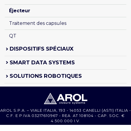
Éjecteur
Traitement des capsules
QT
DISPOSITIFS SPÉCIAUX
SMART DATA SYSTEMS
SOLUTIONS ROBOTIQUES
AROL S.P.A. – VIALE ITALIA, 193 - 14053 CANELLI (ASTI) ITALIA -
C.F. E P.IVA 03217610967 - REA AT 108104 - CAP. SOC. €
4.500.000 I.V.