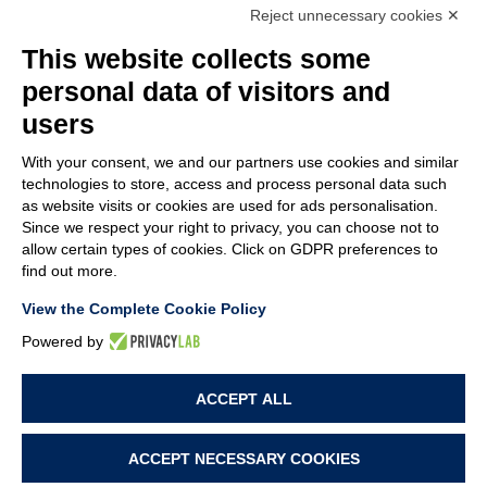
Reject unnecessary cookies ✕
MEMBER OF
This website collects some
personal data of visitors and
users
With your consent, we and our partners use cookies and similar
SOCIÉTÉ
technologies to store, access and process personal data such
SERVICE CLIENTS
as website visits or cookies are used for ads personalisation.
CONTACTEZ-NOUS
Since we respect your right to privacy, you can choose not to
allow certain types of cookies. Click on GDPR preferences to
find out more.
TERMS & CONDITIONS
LEGAL NOTES
View the Complete Cookie Policy
CODE OF ETHICS
WHISTLEBLOWING
Powered by
ACCEPT ALL
PRIVACY POLICY
COOKIE POLICY
COOKIE PREFERENCES
ACCEPT NECESSARY COOKIES