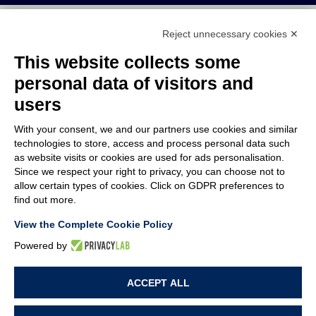
MEMBER OF
Reject unnecessary cookies ✕
This website collects some
personal data of visitors and
users
AZIENDA
With your consent, we and our partners use cookies and similar
POST VENDITA
technologies to store, access and process personal data such
LAVORA CON NOI
as website visits or cookies are used for ads personalisation.
Since we respect your right to privacy, you can choose not to
allow certain types of cookies. Click on GDPR preferences to
TERMINI & CONDIZIONI
find out more.
NOTE LEGALI
CODICE ETICO
View the Complete Cookie Policy
WHISTLEBLOWING
Powered by
CONTATTI
ACCEPT ALL
PRIVACY POLICY
COOKIE POLICY