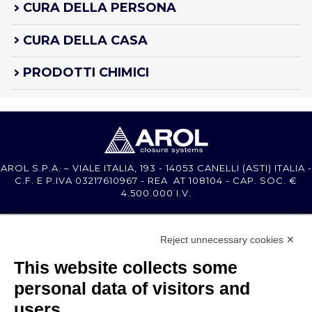
CURA DELLA PERSONA
CURA DELLA CASA
PRODOTTI CHIMICI
AROL S.P.A. – VIALE ITALIA, 193 - 14053 CANELLI (ASTI) ITALIA -
C.F. E P.IVA 03217610967 - REA AT 108104 - CAP. SOC. €
4.500.000 I.V.
MEMBER OF
Reject unnecessary cookies ✕
This website collects some
personal data of visitors and
users