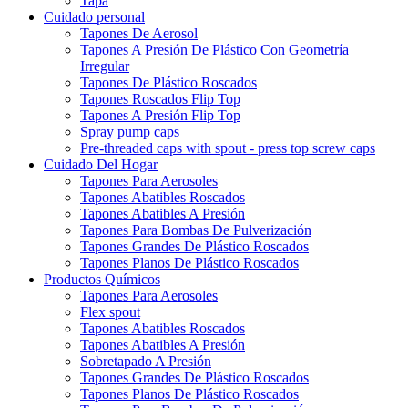
Tapa
Cuidado personal
Tapones De Aerosol
Tapones A Presión De Plástico Con Geometría
Irregular
Tapones De Plástico Roscados
Tapones Roscados Flip Top
Tapones A Presión Flip Top
Spray pump caps
Pre-threaded caps with spout - press top screw caps
Cuidado Del Hogar
Tapones Para Aerosoles
Tapones Abatibles Roscados
Tapones Abatibles A Presión
Tapones Para Bombas De Pulverización
Tapones Grandes De Plástico Roscados
Tapones Planos De Plástico Roscados
Productos Químicos
Tapones Para Aerosoles
Flex spout
Tapones Abatibles Roscados
Tapones Abatibles A Presión
Sobretapado A Presión
Tapones Grandes De Plástico Roscados
Tapones Planos De Plástico Roscados