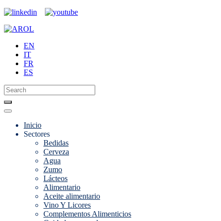
EN
IT
FR
ES
Inicio
Sectores
Bedidas
Cerveza
Agua
Zumo
Lácteos
Alimentario
Aceite alimentario
Vino Y Licores
Complementos Alimenticios