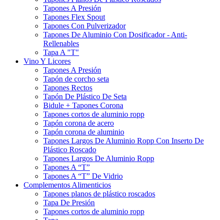
Tapones A Presión
Tapones Flex Spout
Tapones Con Pulverizador
Tapones De Aluminio Con Dosificador - Anti-
Rellenables
Tapa A "T"
Vino Y Licores
Tapones A Presión
Tapón de corcho seta
Tapones Rectos
Tapón De Plástico De Seta
Bidule + Tapones Corona
Tapones cortos de aluminio ropp
Tapón corona de acero
Tapón corona de aluminio
Tapones Largos De Aluminio Ropp Con Inserto De
Plástico Roscado
Tapones Largos De Aluminio Ropp
Tapones A “T”
Tapones A “T” De Vidrio
Complementos Alimenticios
Tapones planos de plástico roscados
Tapa De Presión
Tapones cortos de aluminio ropp