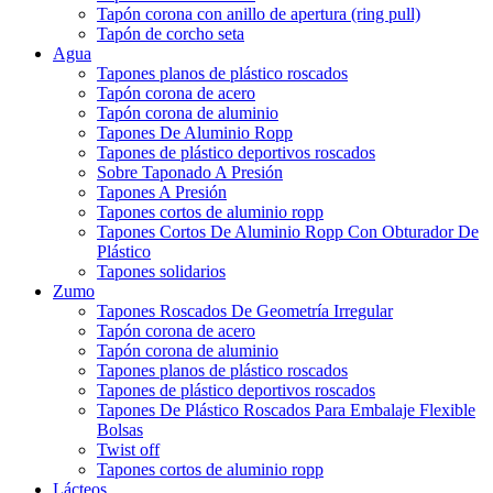
Tapón corona con anillo de apertura (ring pull)
Tapón de corcho seta
Agua
Tapones planos de plástico roscados
Tapón corona de acero
Tapón corona de aluminio
Tapones De Aluminio Ropp
Tapones de plástico deportivos roscados
Sobre Taponado A Presión
Tapones A Presión
Tapones cortos de aluminio ropp
Tapones Cortos De Aluminio Ropp Con Obturador De
Plástico
Tapones solidarios
Zumo
Tapones Roscados De Geometría Irregular
Tapón corona de acero
Tapón corona de aluminio
Tapones planos de plástico roscados
Tapones de plástico deportivos roscados
Tapones De Plástico Roscados Para Embalaje Flexible
Bolsas
Twist off
Tapones cortos de aluminio ropp
Lácteos