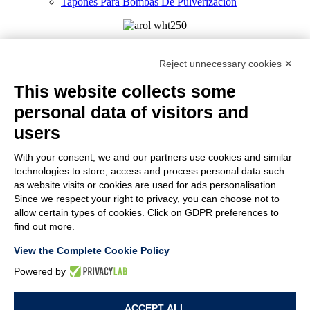
Tapones Para Bombas De Pulverización
AROL S.P.A. – VIALE ITALIA, 193 - 14053 CANELLI (ASTI)
ITALIA - C.F. E P.IVA 03217610967 - REA AT 108104 - CAP.
Reject unnecessary cookies ✕
SOC. € 4.500.000 I.V.
This website collects some
MEMBER OF
personal data of visitors and
users
With your consent, we and our partners use cookies and similar
EMPRESA
technologies to store, access and process personal data such
ATENCIÓN AL CLIENTE
as website visits or cookies are used for ads personalisation.
ÚNETE A NOSOTROS
Since we respect your right to privacy, you can choose not to
allow certain types of cookies. Click on GDPR preferences to
find out more.
TERMS & CONDITIONS
View the Complete Cookie Policy
NOTES LEGALES
CODE OF ETHICS
Powered by
WHISTLEBLOWING
ACCEPT ALL