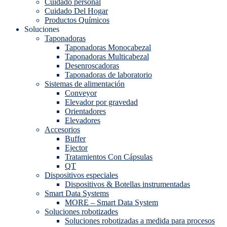
Cuidado personal
Cuidado Del Hogar
Productos Químicos
Soluciones
Taponadoras
Taponadoras Monocabezal
Taponadoras Multicabezal
Desenroscadoras
Taponadoras de laboratorio
Sistemas de alimentación
Conveyor
Elevador por gravedad
Orientadores
Elevadores
Accesorios
Buffer
Ejector
Tratamientos Con Cápsulas
QT
Dispositivos especiales
Dispositivos & Botellas instrumentadas
Smart Data Systems
MORE – Smart Data System
Soluciones robotizades
Soluciones robotizadas a medida para procesos