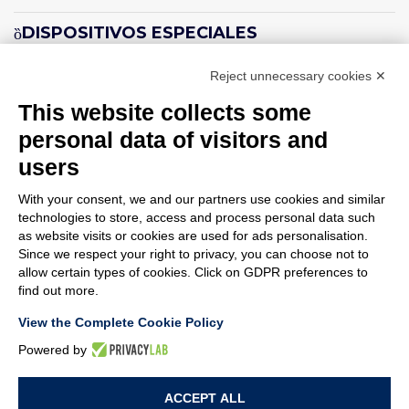
DISPOSITIVOS ESPECIALES
SMART DATA SYSTEMS
Reject unnecessary cookies ✕
This website collects some
MORE – Smart Data System
personal data of visitors and
SOLUCIONES ROBOTIZADES
users
With your consent, we and our partners use cookies and similar
technologies to store, access and process personal data such
as website visits or cookies are used for ads personalisation.
Since we respect your right to privacy, you can choose not to
AROL S.P.A. – VIALE ITALIA, 193 - 14053 CANELLI (ASTI) ITALIA -
allow certain types of cookies. Click on GDPR preferences to
C.F. E P.IVA 03217610967 - REA AT 108104 - CAP. SOC. €
find out more.
4.500.000 I.V.
View the Complete Cookie Policy
Powered by
MEMBER OF
ACCEPT ALL