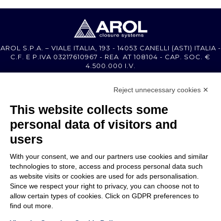
AROL S.P.A. – VIALE ITALIA, 193 - 14053 CANELLI (ASTI) ITALIA -
C.F. E P.IVA 03217610967 - REA AT 108104 - CAP. SOC. €
4.500.000 I.V.
Reject unnecessary cookies ✕
MEMBER OF
This website collects some
personal data of visitors and
users
With your consent, we and our partners use cookies and similar
EMPRESA
technologies to store, access and process personal data such
ATENCIÓN AL CLIENTE
as website visits or cookies are used for ads personalisation.
ÚNETE A NOSOTROS
Since we respect your right to privacy, you can choose not to
allow certain types of cookies. Click on GDPR preferences to
find out more.
TERMS & CONDITIONS
NOTES LEGALES