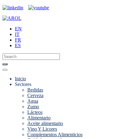
EN
IT
FR
ES
Inicio
Sectores
Bedidas
Cerveza
Agua
Zumo
Lácteos
Alimentario
Aceite alimentario
Vino Y Licores
Complementos Alimenticios