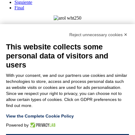
Siguiente
Final
AROL S.P.A. – VIALE ITALIA, 193 - 14053 CANELLI (ASTI)
ITALIA - C.F. E P.IVA 03217610967 - REA AT 108104 - CAP.
Reject unnecessary cookies ✕
SOC. € 4.500.000 I.V.
This website collects some
MEMBER OF
personal data of visitors and
users
With your consent, we and our partners use cookies and similar
EMPRESA
technologies to store, access and process personal data such
ATENCIÓN AL CLIENTE
as website visits or cookies are used for ads personalisation.
ÚNETE A NOSOTROS
Since we respect your right to privacy, you can choose not to
allow certain types of cookies. Click on GDPR preferences to
find out more.
TERMS & CONDITIONS
View the Complete Cookie Policy
NOTES LEGALES
CODE OF ETHICS
Powered by
WHISTLEBLOWING