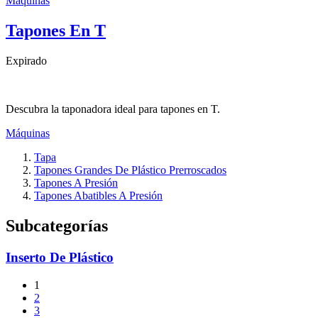
Máquinas
Tapones En T
Expirado
Descubra la taponadora ideal para tapones en T.
Máquinas
Tapa
Tapones Grandes De Plástico Prerroscados
Tapones A Presión
Tapones Abatibles A Presión
Subcategorías
Inserto De Plástico
1
2
3